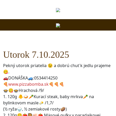
Utorok 7.10.2025
Pekný utorok priatelia 😉 a dobrú chuť k jedlu prajeme
😋.
🚗DONÁŠKA🚙:0534414250
🍕
www.pizzabomba.sk
🍕🍕🍕
🍲😋🍲Hrachová /9/
1. 120g 🐥🍛🥕Kurací steak, baby mrkva🥕 na
bylinkovom masle🧈 /1,7/
(½ ryža🍚, ½ zemiakové rosty🥔)
2. 120g😋🍅🥘🐖🍅 Mäsové guľky v paradajkovej