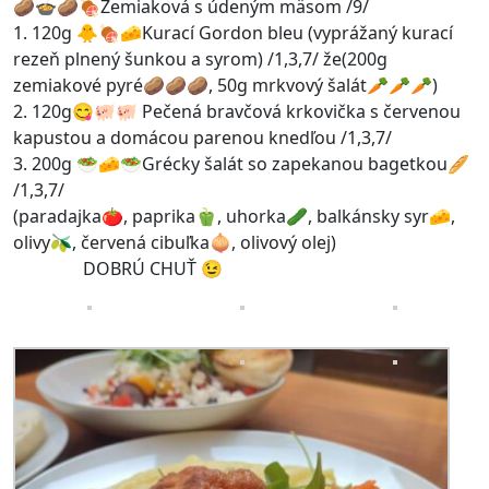
🥔🍲🥔🍖Zemiaková s údeným mäsom /9/
1. 120g 🐥🍖🧀Kurací Gordon bleu (vyprážaný kurací
rezeň plnený šunkou a syrom) /1,3,7/ že(200g
zemiakové pyré🥔🥔🥔, 50g mrkvový šalát🥕🥕🥕)
2. 120g😋🐖🐖 Pečená bravčová krkovička s červenou
kapustou a domácou parenou knedľou /1,3,7/
3. 200g 🥗🧀🥗Grécky šalát so zapekanou bagetkou🥖
/1,3,7/
(paradajka🍅, paprika🫑, uhorka🥒, balkánsky syr🧀,
olivy🫒, červená cibuľka🧅, olivový olej)
DOBRÚ CHUŤ 😉