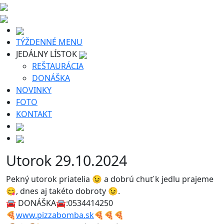
TÝŽDENNÉ MENU
JEDÁLNY LÍSTOK
REŠTAURÁCIA
DONÁŠKA
NOVINKY
FOTO
KONTAKT
Utorok 29.10.2024
Pekný utorok priatelia 😉 a dobrú chuť k jedlu prajeme
😋, dnes aj takéto dobroty 😉.
🚘 DONÁŠKA🚘:0534414250
🍕
www.pizzabomba.sk
🍕🍕🍕