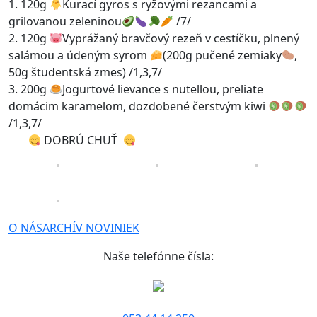
1. 120g
Kurací gyros s ryžovými rezancami a
grilovanou zeleninou
/7/
2. 120g
Vyprážaný bravčový rezeň v cestíčku, plnený
salámou a údeným syrom
(200g pučené zemiaky
,
50g študentská zmes) /1,3,7/
3. 200g
Jogurtové lievance s nutellou, preliate
domácim karamelom, dozdobené čerstvým kiwi
/1,3,7/
DOBRÚ CHUŤ
O NÁS
ARCHÍV NOVINIEK
Naše telefónne čísla: