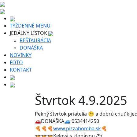
TÝŽDENNÉ MENU
JEDÁLNY LÍSTOK
REŠTAURÁCIA
DONÁŠKA
NOVINKY
FOTO
KONTAKT
Štvrtok 4.9.2025
Pekný štvrtok priatelia 😉 a dobrú chuť k je
🚗DONÁŠKA🚙:0534414250
🍕🍕🍕
www.pizzabomba.sk
🍕
🍲🍲🍲Kelová s klobásou /9/