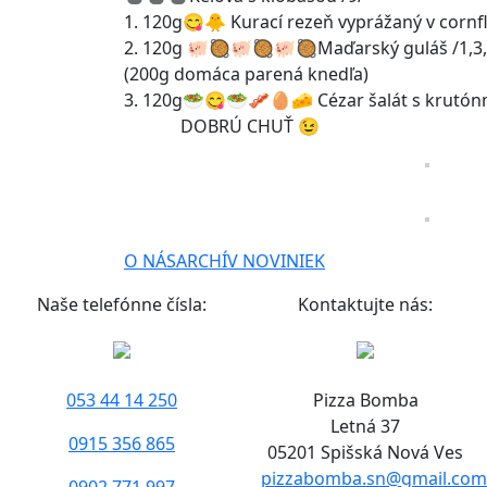
1. 120g😋🐥 Kurací rezeň vyprážaný v cornf
2. 120g 🐖🥘🐖🥘🐖🥘Maďarský guláš /1,3,
(200g domáca parená knedľa)
3. 120g🥗😋🥗🥓🥚🧀 Cézar šalát s krutónmi
DOBRÚ CHUŤ 😉
O NÁS
ARCHÍV NOVINIEK
Naše telefónne čísla:
Kontaktujte nás:
053 44 14 250
Pizza Bomba
Letná 37
0915 356 865
05201 Spišská Nová Ves
pizzabomba.sn@gmail.com