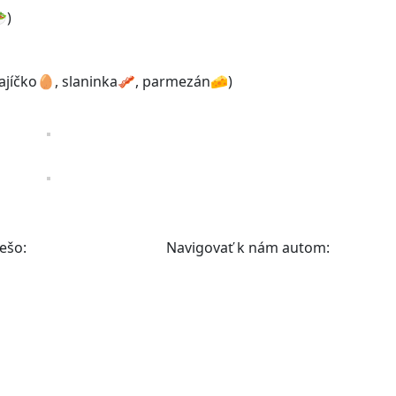
)
vajíčko🥚, slaninka🥓, parmezán🧀)
ešo:
Navigovať k nám autom: