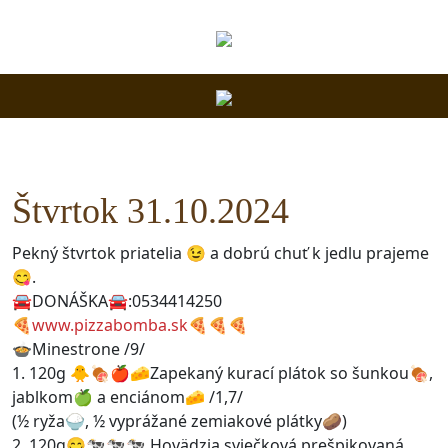
Štvrtok 31.10.2024
Pekný štvrtok priatelia 😉 a dobrú chuť k jedlu prajeme
😋.
🚘DONÁŠKA🚘:0534414250
🍕
www.pizzabomba.sk
🍕🍕🍕
🍲Minestrone /9/
1. 120g 🐥🍖🍎🧀Zapekaný kurací plátok so šunkou🍖,
jablkom🍏 a enciánom🧀 /1,7/
(½ ryža🍚, ½ vyprážané zemiakové plátky🥔)
2. 120g😋🐄🐄🐄 Hovädzia sviečková prešpikovaná