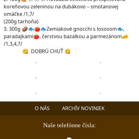
koreňovou zeleninou na dubákovo – smotanovej
omáčke /1,7/
(200g tarhoňa)
3. 300g 🥔🐟🍅🐟Zemiakové gnocchi s lososom🐟,
paradajkami🍅, čerstvou bazalkou a parmezánom🧀
/1,3,4,7/
😋 DOBRÚ CHUŤ 😋
O NÁS
ARCHÍV NOVINIEK
Naše telefónne čísla: