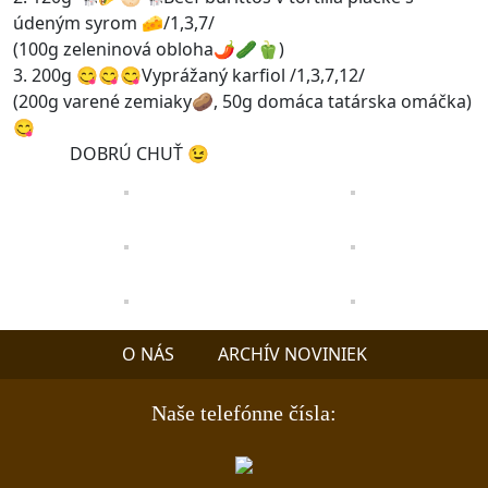
údeným syrom 🧀/1,3,7/
(100g zeleninová obloha🌶️🥒🫑)
3. 200g 😋😋😋Vyprážaný karfiol /1,3,7,12/
(200g varené zemiaky🥔, 50g domáca tatárska omáčka)
😋
DOBRÚ CHUŤ 😉
O NÁS
ARCHÍV NOVINIEK
Naše telefónne čísla: