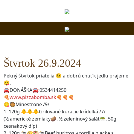
Štvrtok 26.9.2024
Pekný štvrtok priatelia 😉 a dobrú chuť k jedlu prajeme
😋.
🚘DONÁŠKA🚘:0534414250
🍕
www.pizzabomba.sk
🍕🍕🍕
😋🥘Minestrone /9/
1. 120g 🐥🐥🐥Grilované kuracie krídelká /7/
(½ americké zemiaky🥔, ½ zeleninový šalát🥗, 50g
cesnakový díp)
2. 120g 🐄🌮🥙🐄Beef burittos v tortilla placke s