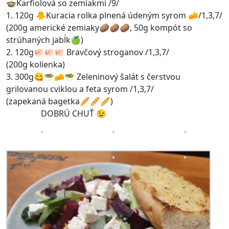
🍲Karfiolová so zemiakmi /9/
1. 120g 🐥Kuracia rolka plnená údeným syrom 🧀/1,3,7/
(200g americké zemiaky🥔🥔🥔, 50g kompót so
strúhaných jabĺk🍏)
2. 120g🐖🐖🐖 Bravčový stroganov /1,3,7/
(200g kolienka)
3. 300g😋🥗🧀🥗 Zeleninový šalát s čerstvou
grilovanou cviklou a feta syrom /1,3,7/
(zapekaná bagetka🥖🥖🥖)
DOBRÚ CHUŤ 😉