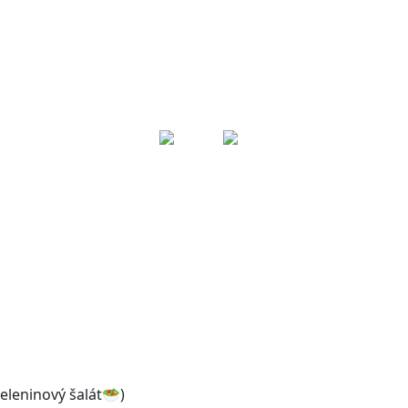
KONTAKT
eleninový šalát🥗)