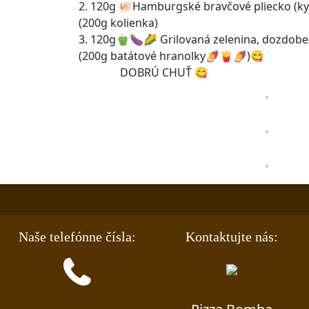
2. 120g 🐖Hamburgské bravčové pliecko (kys
(200g kolienka)
3. 120g🫑🍆🌽 Grilovaná zelenina, dozdob
(200g batátové hranolky🍠🍟🍠)😋
DOBRÚ CHUŤ 😋
Naše telefónne čísla:
Kontaktujte nás: