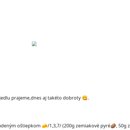
Y LÍSTOK
NOVINKY
FOTO
 jedlu prajeme,dnes aj takéto dobroty 😋.
údeným oštiepkom 🧀/1,3,7/ (200g zemiakové pyré🥔, 50g z