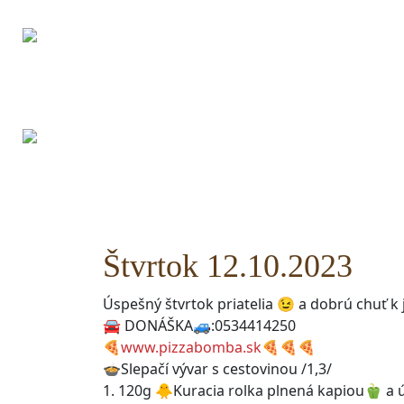
TÝŽDENNÉ MENU
JEDÁLN
Štvrtok 12.10.2023
Úspešný štvrtok priatelia 😉 a dobrú chuť k
🚘 DONÁŠKA🚙:0534414250
🍕
www.pizzabomba.sk
🍕🍕🍕
🍲Slepačí vývar s cestovinou /1,3/
1. 120g 🐥Kuracia rolka plnená kapiou🫑 a 