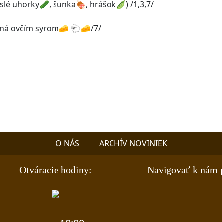
lé uhorky🥒, šunka🍖, hrášok🫛) /1,3,7/
ená ovčím syrom🧀 🐑🧀/7/
O NÁS
ARCHÍV NOVINIEK
Otváracie hodiny:
Navigovať k nám 