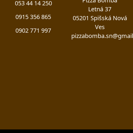
Pizza Bomba
053 44 14 250
Letná 37
0915 356 865
05201 Spišská Nová
Ves
0902 771 997
pizzabomba.sn@gmai