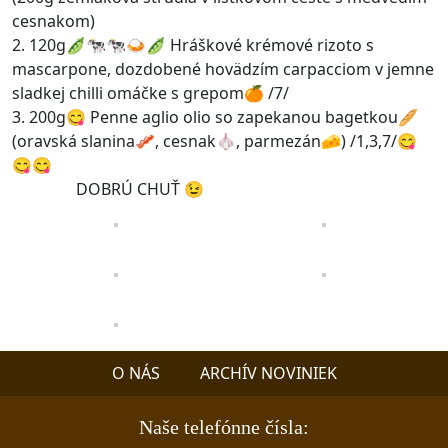
cesnakom)
2. 120g🫛🐄🐄🍛🫛 Hráškové krémové rizoto s
mascarpone, dozdobené hovädzím carpacciom v jemne
sladkej chilli omáčke s grepom🍊 /7/
3. 200g😋 Penne aglio olio so zapekanou bagetkou🥖
(oravská slanina🥓, cesnak🧄, parmezán🧀) /1,3,7/😋
😋😋
DOBRÚ CHUŤ 😉
O NÁS
ARCHÍV NOVINIEK
Naše telefónne čísla: