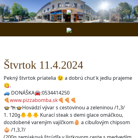
Štvrtok 11.4.2024
Pekný štvrtok priatelia 😉 a dobrú chuť k jedlu prajeme
😋.
🚙 DONÁŠKA🚘:0534414250
🍕
www.pizzabomba.sk
🍕🍕🍕
🍲🐄🍲Hovädzí vývar s cestovinou a zeleninou /1,3/
1. 120g🐥🐥🐥 Kurací steak s demi glace omáčkou,
dozdobené vareným vajíčkom🥚 a cibuľovým chipsom
🧅 /1,3,7/
(200g zemiaková štrúdľa v lístkovom ceste s medvedím