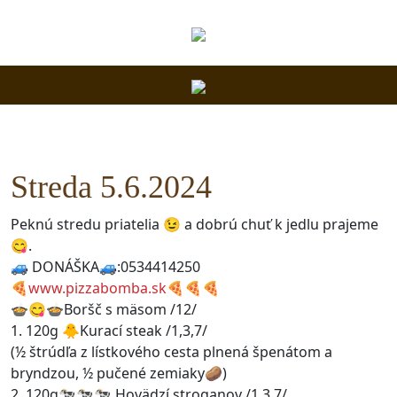
Streda 5.6.2024
Peknú stredu priatelia 😉 a dobrú chuť k jedlu prajeme
😋.
🚙 DONÁŠKA🚙:0534414250
🍕
www.pizzabomba.sk
🍕🍕🍕
🍲😋🍲Boršč s mäsom /12/
1. 120g 🐥Kurací steak /1,3,7/
(½ štrúdľa z lístkového cesta plnená špenátom a
bryndzou, ½ pučené zemiaky🥔)
2. 120g🐄🐄🐄 Hovädzí stroganov /1,3,7/