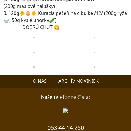
(200g maslové halušky)
3. 120g🐥🧅🐥 Kuracia pečeň na cibuľke /12/ (200g ryža
🍚, 50g kyslé uhorky🥒)
DOBRÚ CHUŤ 😋
O NÁS
ARCHÍV NOVINIEK
Naše telefónne čísla:
053 44 14 250