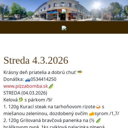
Streda 4.3.2026
Krásny deň priatelia a dobrú chuť 🥗
Donáška: 🚙0534414250
www.pizzabomba.sk
🫛
STREDA (04.03.2026)
Kelová🥬 s párkom /9/
1. 120g Kurací steak na tarhoňovom rizote🍛 s
miešanou zeleninou, dozdobený ovčím 🧀syrom /1,7/
2. 120g Grilovaná bravčová panenka na (½ 🫛
hráškovom pyré, 1ks cviklová palacinka plnená