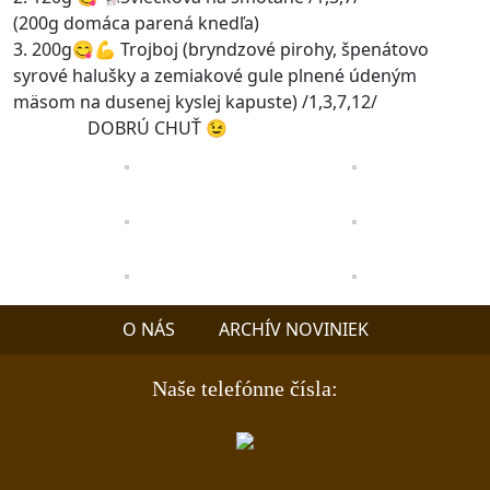
(200g domáca parená knedľa)
3. 200g😋💪 Trojboj (bryndzové pirohy, špenátovo
syrové halušky a zemiakové gule plnené údeným
mäsom na dusenej kyslej kapuste) /1,3,7,12/
DOBRÚ CHUŤ 😉
O NÁS
ARCHÍV NOVINIEK
Naše telefónne čísla: