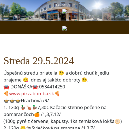
Streda 29.5.2024
Úspešnú stredu priatelia 😉 a dobrú chuť k jedlu
prajeme 😋, dnes aj takéto dobroty 😉.
🚘 DONÁŠKA🚘:0534414250
🍕
www.pizzabomba.sk
🍕
🍲🍲🍲Hrachová /9/
1. 120g 🦆🍗🦆7,30€ Kačacie stehno pečené na
pomarančoch🍊 /1,3,7,12/
(100g pyré z červenej kapusty, 1ks zemiaková lokša🫓)
2. 120g 😋🐄Sviečková na smotane /1,3,7/