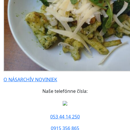
O NÁS
ARCHÍV NOVINIEK
Naše telefónne čísla:
053 44 14 250
0915 356 865