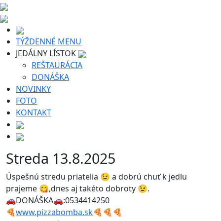
TÝŽDENNÉ MENU
JEDÁLNY LÍSTOK
REŠTAURÁCIA
DONÁŠKA
NOVINKY
FOTO
KONTAKT
Streda 13.8.2025
Úspešnú stredu priatelia 😉 a dobrú chuť k jedlu
prajeme 😋,dnes aj takéto dobroty 😉.
🚗DONÁŠKA🚗:0534414250
🍕
www.pizzabomba.sk
🍕🍕🍕