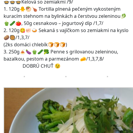
🍲🍲🍲Kelová so zemiakmi /9/
1. 120g🐥🥙🍗 Tortilla plnená pečeným vykosteným
kuracím stehnom na bylinkách a čerstvou zeleninou🥬
🫑🥒🍅, 50g cesnakovo – jogurtový díp /1,7/
2. 120g😋🐖🍛 Sekaná s vajíčkom so zemiakmi na kyslo
🥔🥘/1,3,7/
(2ks domáci chlebík🍞🍞🍞)
3. 250g🍝🍆🫑🥒🥦 Penne s grilovanou zeleninou,
bazalkou, pestom a parmezánom 🧀/1,3,7,8/
DOBRÚ CHUŤ 😉