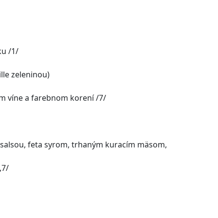
u /1/
lle zeleninou)
m víne a farebnom korení /7/
 salsou, feta syrom, trhaným kuracím mäsom,
,7/