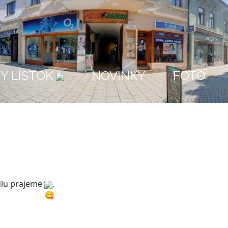
Y LÍSTOK
NOVINKY
FOTO
dlu prajeme 
.