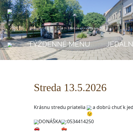
TÝŽDENNÉ MENU
JEDÁLN
Streda 13.5.2026
Krásnu stredu priatelia 
 a dobrú chuť k je
DONÁŠKA
:0534414250