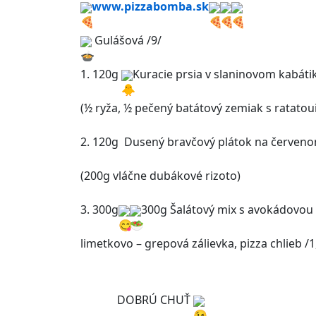
www.pizzabomba.sk
 Gulášová /9/
1. 120g 
Kuracie prsia v slaninovom kabátik
(½ ryža, ½ pečený batátový zemiak s ratatoui
2. 120g  Dusený bravčový plátok na červeno
(200g vláčne dubákové rizoto)
3. 300g
300g Šalátový mix s avokádovou
limetkovo – grepová zálievka, pizza chlieb /1
             DOBRÚ CHUŤ 