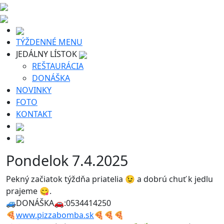
TÝŽDENNÉ MENU
JEDÁLNY LÍSTOK
REŠTAURÁCIA
DONÁŠKA
NOVINKY
FOTO
KONTAKT
Pondelok 7.4.2025
Pekný začiatok týždňa priatelia 😉 a dobrú chuť k jedlu
prajeme 😋.
🚙DONÁŠKA🚗:0534414250
🍕
www.pizzabomba.sk
🍕🍕🍕