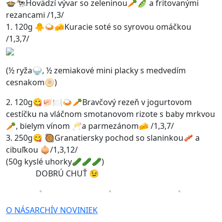
🍲🐄Hovädzí vývar so zeleninou🥕🫛 a fritovanými
rezancami /1,3/
1. 120g 🐥🍛🧀Kuracie soté so syrovou omáčkou
/1,3,7/
(½ ryža🍚, ½ zemiakové mini placky s medvedím
cesnakom🫓)
2. 120g😋🐖🍽️🍛🥕Bravčový rezeň v jogurtovom
cestíčku na vláčnom smotanovom rizote s baby mrkvou
🥕, bielym vínom 🥂a parmezánom🧀 /1,3,7/
3. 250g😋 🥘Granatiersky pochod so slaninkou🥓 a
cibuľkou 🧅/1,3,12/
(50g kyslé uhorky🥒🥒🥒)
DOBRÚ CHUŤ 😉
O NÁS
ARCHÍV NOVINIEK