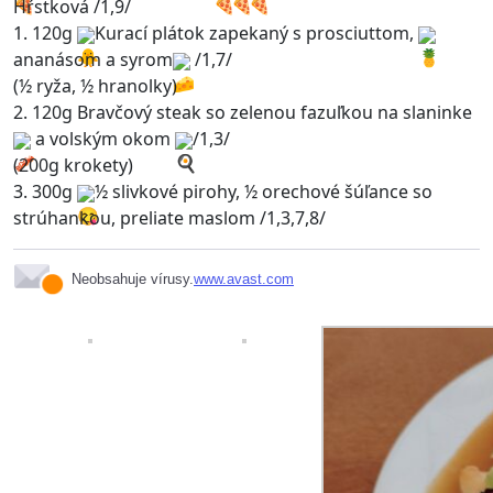
Hŕstková /1,9/
1. 120g
Kurací plátok zapekaný s prosciuttom,
ananásom a syrom
/1,7/
(½ ryža, ½ hranolky)
2. 120g Bravčový steak so zelenou fazuľkou na slaninke
a volským okom
/1,3/
(200g krokety)
3. 300g
½ slivkové pirohy, ½ orechové šúľance so
strúhankou, preliate maslom /1,3,7,8/
Neobsahuje vírusy.
www.avast.com