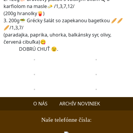
karfiolom na masle🧈 /1,3,7,12/
(200g hranolky🍟)
3. 200g🥗 Grécky šalát so zapekanou bagetkou 🥖🥖
🥖/1,3,7/
(paradajka, paprika, uhorka, balkánsky syr, olivy,
červená cibuľka)😋
DOBRÚ CHUŤ 😉.
O NÁS
ARCHÍV NOVINIEK
Naše telefónne čísla: