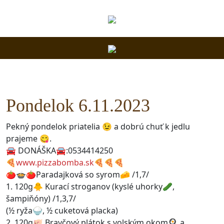
Pondelok 6.11.2023
Pekný pondelok priatelia 😉 a dobrú chuť k jedlu
prajeme 😋.
🚘 DONÁŠKA🚘:0534414250
🍕
www.pizzabomba.sk
🍕🍕🍕
🍅🍲🍅Paradajková so syrom🧀 /1,7/
1. 120g🐥 Kurací stroganov (kyslé uhorky🥒,
šampiňóny) /1,3,7/
(½ ryža🍚, ½ cuketová placka)
2. 120g🐖 Bravčový plátok s volským okom🍳 a