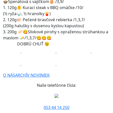
🍲Špenátová s vajíčkom🥚 /3,9/
1. 120g🐥 Kurací steak v BBQ omáčke /10/
(½ ryža🍚, ½ hranolky🍟)
2. 120g🐖 Pečené bravčové rebierka /1,3,7/
(200g halušky s dusenou kyslou kapustou)
3. 200g 🥟😋Slivkové pirohy s opraženou strúhankou a
maslom 🧈/1,3,7/😋😋😋
DOBRÚ CHUŤ 😉
O NÁS
ARCHÍV NOVINIEK
Naše telefónne čísla:
053 44 14 250