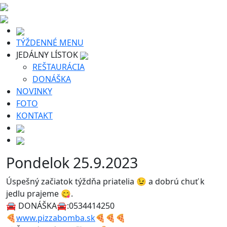
TÝŽDENNÉ MENU
JEDÁLNY LÍSTOK
REŠTAURÁCIA
DONÁŠKA
NOVINKY
FOTO
KONTAKT
Pondelok 25.9.2023
Úspešný začiatok týždňa priatelia 😉 a dobrú chuť k
jedlu prajeme 😋.
🚘 DONÁŠKA🚘:0534414250
🍕
www.pizzabomba.sk
🍕🍕🍕