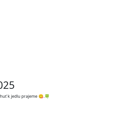
025
chuť k jedlu prajeme 😋.🍀