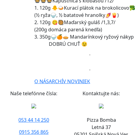
🍲🍲🍲Kapustnica s klobásou /12/
1. 120g 🐥🍛Kurací plátok na brokolicovo🥦
(½ ryža🍚, ½ batatové hranolky🍠🍟)
2. 120g 😋🥘Maďarský guláš /1,3,7/
(200g domáca parená knedľa)
3. 350g🍚🍊🥧 Mandarínkový ryžový nákyp s
DOBRÚ CHUŤ 😉
O NÁS
ARCHÍV NOVINIEK
Naše telefónne čísla:
Kontaktujte nás:
053 44 14 250
Pizza Bomba
Letná 37
0915 356 865
05201 Spišská Nová Ves