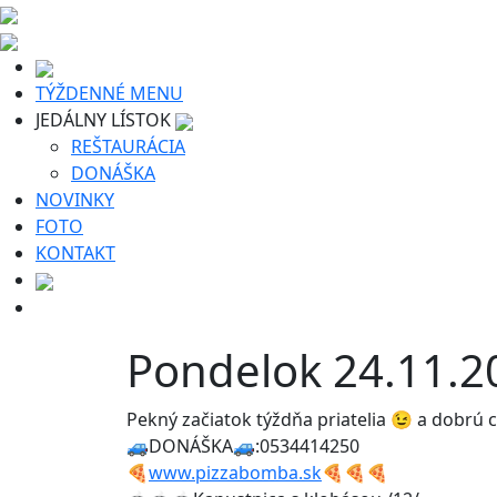
TÝŽDENNÉ MENU
JEDÁLNY LÍSTOK
REŠTAURÁCIA
DONÁŠKA
NOVINKY
FOTO
KONTAKT
Pondelok 24.11.2
Pekný začiatok týždňa priatelia 😉 a dobrú 
🚙DONÁŠKA🚙:0534414250
🍕
www.pizzabomba.sk
🍕🍕🍕