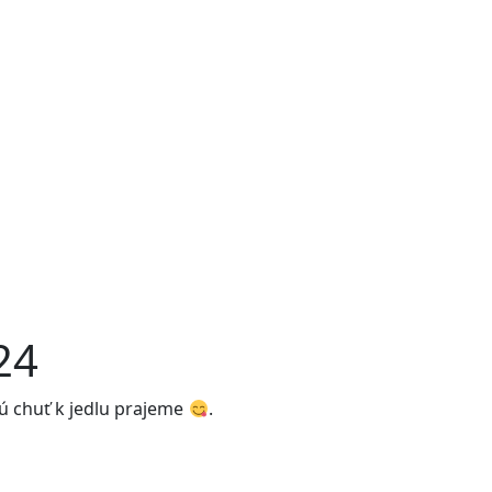
24
ú chuť k jedlu prajeme
.