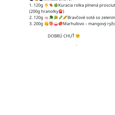
1. 120g
Kuracia rolka plnená prosciu
(200g hranolky
)
2. 120g
Bravčové soté so zeleni
3. 200g
Marhuľovo – mangový ryž
DOBRÚ CHUŤ