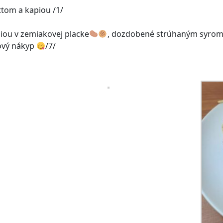
ttom a kapiou /1/
niou v zemiakovej placke
, dozdobené strúhaným syro
ový nákyp
/7/