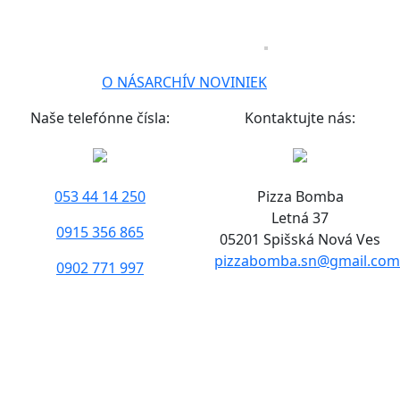
O NÁS
ARCHÍV NOVINIEK
Naše telefónne čísla:
Kontaktujte nás:
053 44 14 250
Pizza Bomba
Letná 37
0915 356 865
05201 Spišská Nová Ves
pizzabomba.sn@gmail.com
0902 771 997