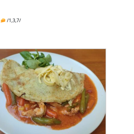
m
/1,3,7/