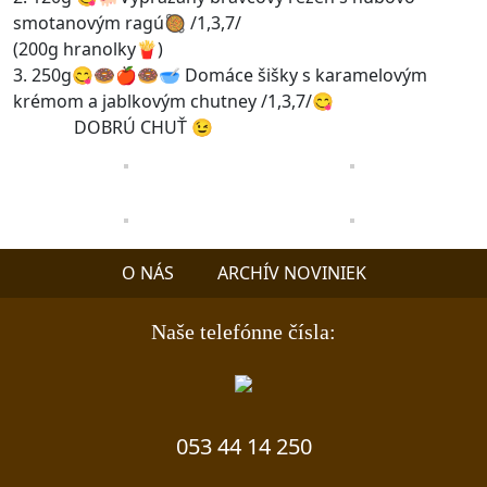
smotanovým ragú🥘 /1,3,7/
(200g hranolky🍟)
3. 250g😋🍩🍎🍩🥣 Domáce šišky s karamelovým
krémom a jablkovým chutney /1,3,7/😋
DOBRÚ CHUŤ 😉
O NÁS
ARCHÍV NOVINIEK
Naše telefónne čísla:
053 44 14 250