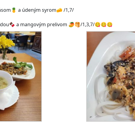
násom🍍 a údeným syrom🧀 /1,7/
oládou🍫 a mangovým prelivom 🥭🥞/1,3,7/😋😋😋