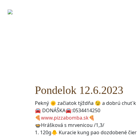
TÝŽDENNÉ MENU
JEDÁL
Pondelok 12.6.2023
Pekný 🌞 začiatok týždňa 😉 a dobrú chuť k 
🚘 DONÁŠKA🚘:0534414250
🍕
www.pizzabomba.sk
🍕
🍲Hrášková s mrvenicou /1,3/
1. 120g🐥 Kuracie kung pao dozdobené čie