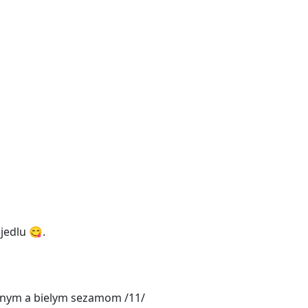
NY LÍSTOK
NOVINKY
FOTO
jedlu 😋.
rnym a bielym sezamom /11/