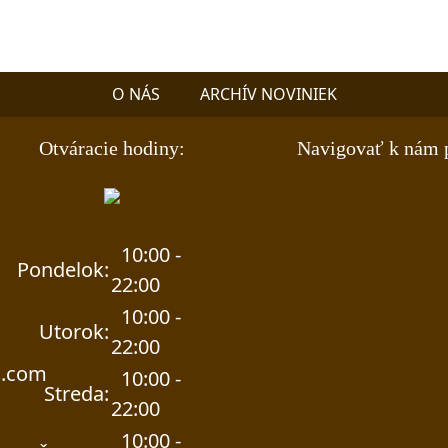
O NÁS
ARCHÍV NOVINIEK
Otváracie hodiny:
Navigovať k nám 
10:00 -
Pondelok:
22:00
10:00 -
Utorok:
22:00
l.com
10:00 -
Streda:
22:00
10:00 -