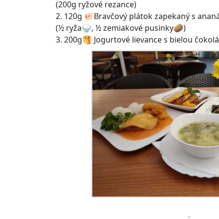
(200g ryžové rezance)
2. 120g 🐖Bravčový plátok zapekaný s ana
(½ ryža🍚, ½ zemiakové pusinky🥔)
3. 200g🥞 Jogurtové lievance s bielou čok