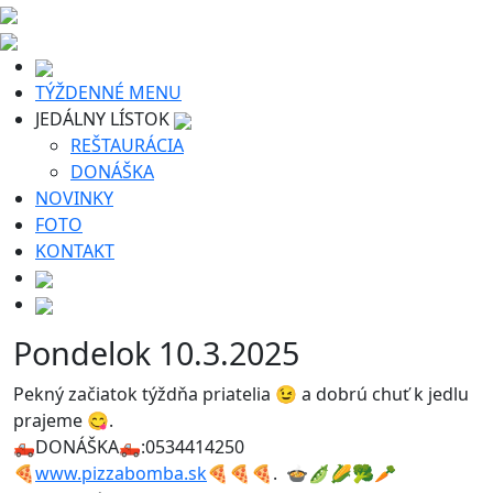
TÝŽDENNÉ MENU
JEDÁLNY LÍSTOK
REŠTAURÁCIA
DONÁŠKA
NOVINKY
FOTO
KONTAKT
Pondelok 10.3.2025
Pekný začiatok týždňa priatelia 😉 a dobrú chuť k jedlu
prajeme 😋.
🛻DONÁŠKA🛻:0534414250
🍕
www.pizzabomba.sk
🍕🍕🍕. 🍲🫛🌽🥦🥕