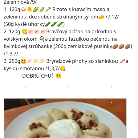
Zeleninová /9/
1. 120g🍛🐥🌽🫛🥕 Rizoto s kuracím mäso a
zeleninou, dozdobené strúhaným syrom🧀 /7,12/
(50g kyslé uhorky🥒🥒🥒)
2. 120g 😋🐖🐖🐖Bravčový plátok na prírodno s
volským okom 🍳a zelenou fazuľkou pečenou na
bylinkovej strúhanke (200g zemiakové pusinky🥔🥔🥔)
/1,3,7/
3. 250g😋🥟🥟🥟 Bryndzové pirohy so slaninkou 🥓a
kyslou smotanou /1,3,7/😋
DOBRÚ CHUŤ 😉