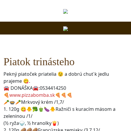
Piatok trinásteho
Pekný piatoček priatelia 😉 a dobrú chuť k jedlu
prajeme 😋.
🚘 DONÁŠKA🚘:0534414250
🍕
www.pizzabomba.sk
🍕🍕🍕
🥕🍲🥕Mrkvový krém /1,7/
1. 120g 😋🐥🥦🫑🍆🐥Ražniči s kuracím mäsom a
zeleninou /1/
(½ ryža🍚, ½ hranolky🍟)
2. 120g 🥔🥔🥔Francúzske zemiaky /3,7,12/