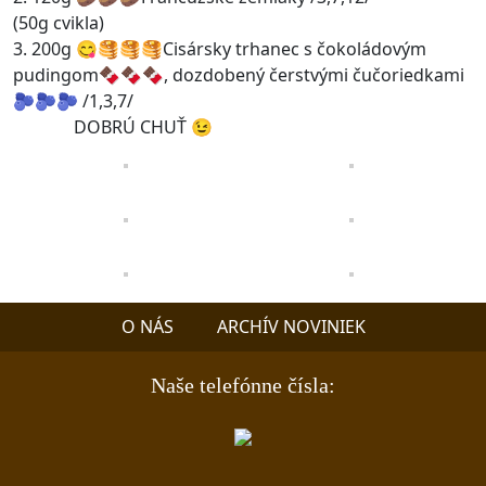
(50g cvikla)
3. 200g 😋🥞🥞🥞Cisársky trhanec s čokoládovým
pudingom🍫🍫🍫, dozdobený čerstvými čučoriedkami
🫐🫐🫐 /1,3,7/
DOBRÚ CHUŤ 😉
O NÁS
ARCHÍV NOVINIEK
Naše telefónne čísla: