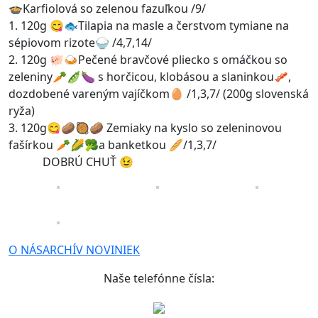
🍲Karfiolová so zelenou fazuľkou /9/
1. 120g 😋🐟Tilapia na masle a čerstvom tymiane na
sépiovom rizote🍚 /4,7,14/
2. 120g 🐖🍛Pečené bravčové pliecko s omáčkou so
zeleniny🥕🫛🍆 s horčicou, klobásou a slaninkou🥓,
dozdobené vareným vajíčkom🥚 /1,3,7/ (200g slovenská
ryža)
3. 120g😋🥔🥘🥔 Zemiaky na kyslo so zeleninovou
fašírkou 🥕🌽🥦a banketkou 🥖/1,3,7/
DOBRÚ CHUŤ 😉
O NÁS
ARCHÍV NOVINIEK
Naše telefónne čísla: