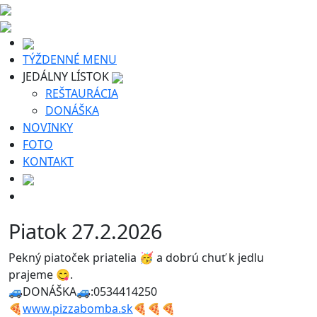
TÝŽDENNÉ MENU
JEDÁLNY LÍSTOK
REŠTAURÁCIA
DONÁŠKA
NOVINKY
FOTO
KONTAKT
Piatok 27.2.2026
Pekný piatoček priatelia 🥳 a dobrú chuť k jedlu
prajeme 😋.
🚙DONÁŠKA🚙:0534414250
🍕
www.pizzabomba.sk
🍕🍕🍕