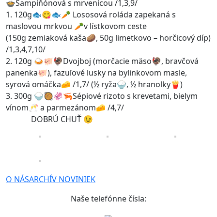
🍲Šampiňónová s mrvenicou /1,3,9/
1. 120g🐟😋🐟🥕 Lososová roláda zapekaná s
maslovou mrkvou 🥕v lístkovom ceste
(150g zemiaková kaša🥔, 50g limetkovo – horčicový díp)
/1,3,4,7,10/
2. 120g 🍛🐖🦃Dvojboj (morčacie mäso🦃, bravčová
panenka🐖), fazuľové lusky na bylinkovom masle,
syrová omáčka🧀 /1,7/ (½ ryža🍚, ½ hranolky🍟)
3. 300g 🍚🥘🦑🦐Sépiové rizoto s krevetami, bielym
vínom🥂 a parmezánom🧀 /4,7/
DOBRÚ CHUŤ 😉
O NÁS
ARCHÍV NOVINIEK
Naše telefónne čísla: