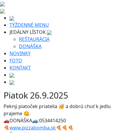
TÝŽDENNÉ MENU
JEDÁLNY LÍSTOK
REŠTAURÁCIA
DONÁŠKA
NOVINKY
FOTO
KONTAKT
Piatok 26.9.2025
Pekný piatoček priatelia 🥳 a dobrú chuť k jedlu
prajeme 😋.
🚗DONÁŠKA🚙:0534414250
🍕
www.pizzabomba.sk
🍕🍕🍕