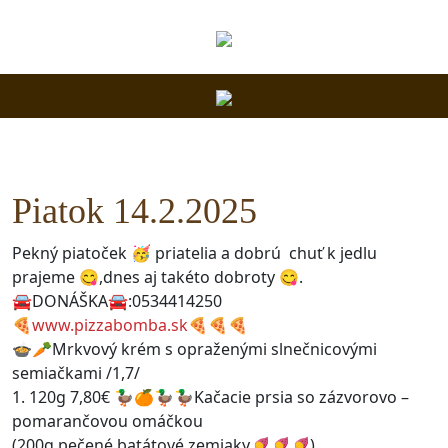
Piatok 14.2.2025
Pekný piatoček 🥳 priatelia a dobrú chuť k jedlu
prajeme 😋,dnes aj takéto dobroty 😋.
🚘DONÁŠKA🚘:0534414250
🍕
www.pizzabomba.sk
🍕🍕🍕
🍲🥕Mrkvový krém s opraženými slnečnicovými
semiačkami /1,7/
1. 120g 7,80€ 🦆🍊🦆🦆Kačacie prsia so zázvorovo –
pomarančovou omáčkou
(200g pečené batátové zemiaky🍠🍠🍠)