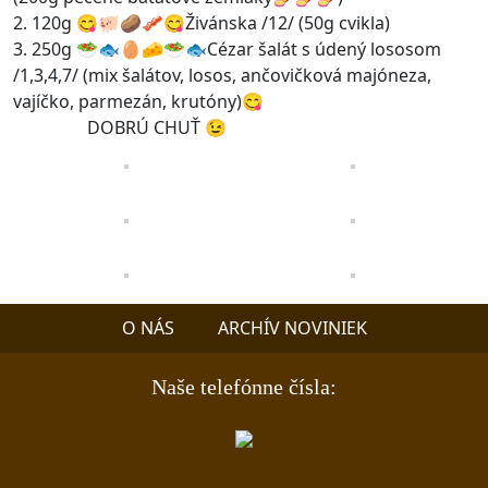
2. 120g 😋🐖🥔🥓😋Živánska /12/ (50g cvikla)
3. 250g 🥗🐟🥚🧀🥗🐟Cézar šalát s údený lososom
/1,3,4,7/ (mix šalátov, losos, ančovičková majóneza,
vajíčko, parmezán, krutóny)😋
DOBRÚ CHUŤ 😉
O NÁS
ARCHÍV NOVINIEK
Naše telefónne čísla: