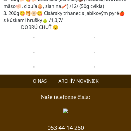
mäso🐖, cibuľa🧅, slanina🥓) /12/ (50g cvikla)
3. 200g😋🥞🫓😋 Cisársky trhanec s jablkovým pyré🍎
s kúskami hrušky🍐 /1,3,7/
DOBRÚ CHUŤ 😉
O NÁS
ARCHÍV NOVINIEK
Naše telefónne čísla:
053 44 14 250