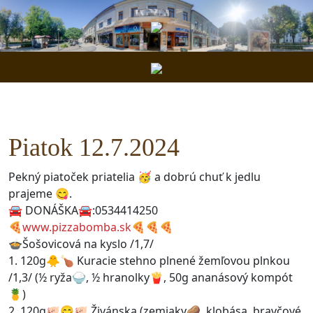
Piatok 12.7.2024
Pekný piatoček priatelia 🥳 a dobrú chuť k jedlu
prajeme 😋.
🚘 DONÁŠKA🚘:0534414250
🍕
www.pizzabomba.sk
🍕🍕🍕
🍲Šošovicová na kyslo /1,7/
1. 120g🐥🍗 Kuracie stehno plnené žemľovou plnkou
/1,3/ (½ ryža🍚, ½ hranolky🍟, 50g ananásový kompót
🍍)
2. 120g🐖😋🐖 Živánska (zemiaky🥔, klobása, bravčové