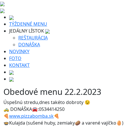
TÝŽDENNÉ MENU
JEDÁLNY LÍSTOK
REŠTAURÁCIA
DONÁŠKA
NOVINKY
FOTO
KONTAKT
Obedové menu 22.2.2023
Úspešnú stredu,dnes takéto dobroty 😉
🚕 DONÁŠKA🚘:0534414250
🍕
www.pizzabomba.sk
🍕
🍲Kulajda (sušené huby, zemiaky🥔 a varené vajíčko🥚)