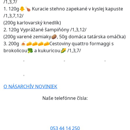
/1,3,7/
1. 120g🐥🍗 Kuracie stehno zapekané v kyslej kapuste
/1,3,7,12/
(200g karlovarský knedlík)
2. 120g Vyprážané šampiňóny /1,3,12/
(200g varené zemiaky🥔, 50g domáca tatárska omáčka)
3. 200g 🍝🧀🧀🧀🧀Cestoviny quattro formaggi s
brokolicou🥦 a kukuricou🌽 /1,3,7/
O NÁS
ARCHÍV NOVINIEK
Naše telefónne čísla:
053 44 14 250